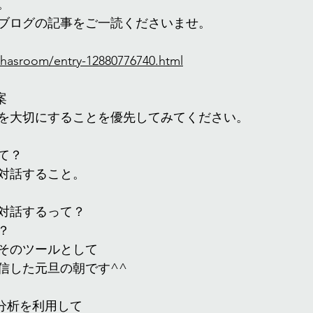
。
ブログの記事をご一読くださいませ。
ihasroom/entry-12880776740.html
案
を大切にすることを優先してみてください。
て？
対話すること。
対話するって？
？
そのツールとして
信した元旦の朝です^^
反応分析を利用して