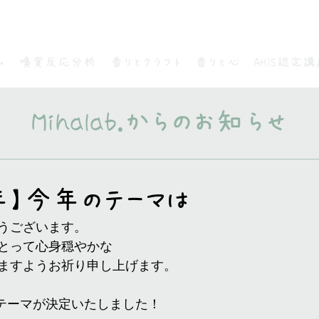
ム
嗅覚反応分析
香りとクラフト
香りと心
AHIS認定講
​Mihalab.からのお知らせ
】今年のテーマは
うございます。
とって心身穏やかな
ますようお祈り申し上げます。
25年のテーマが決定いたしました！